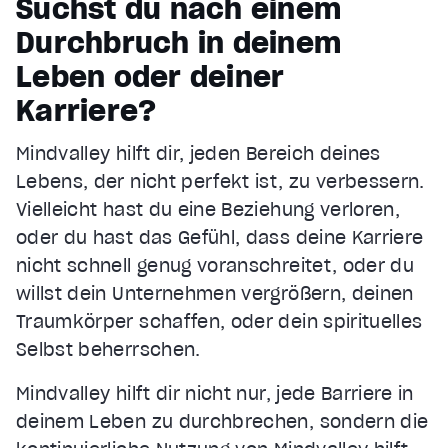
Suchst du nach einem
Unmute
Durchbruch in deinem
Current Time
0:21
/
Leben oder deiner
Duration
1:05
Karriere?
Loaded
:
69.82%
Stream Type
LIVE
Mindvalley hilft dir, jeden Bereich deines
Seek to live, currently behind live
LIVE
Lebens, der nicht perfekt ist, zu verbessern.
Remaining Time
0:44
Vielleicht hast du eine Beziehung verloren,
1x
oder du hast das Gefühl, dass deine Karriere
Playback Rate
nicht schnell genug voranschreitet, oder du
Chapters
willst dein Unternehmen vergrößern, deinen
Chapters
Traumkörper schaffen, oder dein spirituelles
Descriptions
Selbst beherrschen.
descriptions off
, selected
Mindvalley hilft dir nicht nur, jede Barriere in
Subtitles
deinem Leben zu durchbrechen, sondern die
subtitles settings
, opens subtitles settings dialog