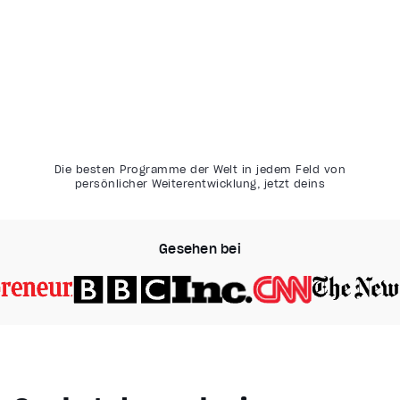
Die besten Programme der Welt in jedem Feld von
persönlicher Weiterentwicklung, jetzt deins
Gesehen bei
Video Player is loading.
Play Video
Pause