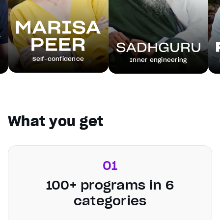
Self-confidence
Inner engineering
Networkin
What you get
01
100+ programs in 6
categories