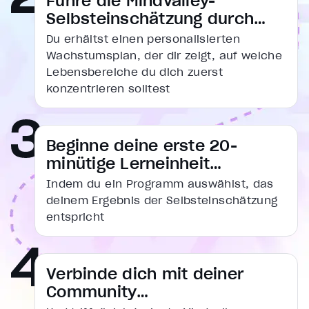
Führe die Mindvalley-
Selbsteinschätzung durch…
Du erhältst einen personalisierten
Wachstumsplan, der dir zeigt, auf welche
Lebensbereiche du dich zuerst
konzentrieren solltest
Beginne deine erste 20-
minütige Lerneinheit…
Indem du ein Programm auswählst, das
deinem Ergebnis der Selbsteinschätzung
Video Player is loading.
entspricht
Play Video
Pause
Unmute
Verbinde dich mit deiner
Current Time
0:16
Community…
/
Duration
1:14