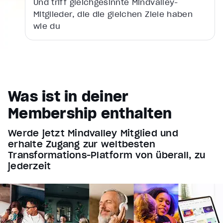
Und triff gleichgesinnte Mindvalley-
Loaded
:
47.26%
Mitglieder, die die gleichen Ziele haben
Stream Type
LIVE
wie du
Seek to live, currently behind live
LIVE
Remaining Time
0:58
1x
Playback Rate
Was ist in deiner
Chapters
Chapters
Membership enthalten
Descriptions
Werde jetzt Mindvalley Mitglied und
descriptions off
, selected
erhalte Zugang zur weltbesten
Transformations-Platform von überall, zu
Subtitles
jederzeit
subtitles settings
, opens subtitles settings dialog
subtitles off
, selected
Audio Track
Fullscreen