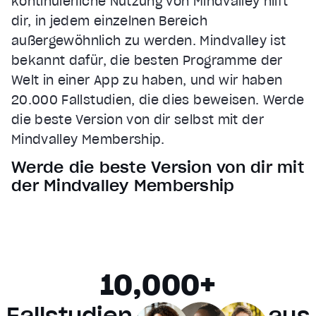
kontinuierliche Nutzung von Mindvalley hilft
subtitles off
, selected
dir, in jedem einzelnen Bereich
außergewöhnlich zu werden. Mindvalley ist
Audio Track
bekannt dafür, die besten Programme der
Fullscreen
Welt in einer App zu haben, und wir haben
This is a modal window.
20.000 Fallstudien, die dies beweisen. Werde
Beginning of dialog window. Escape will cancel and 
die beste Version von dir selbst mit der
Text
Mindvalley Membership.
Color
Transparency
Werde die beste Version von dir mit
Background
der Mindvalley Membership
Color
Transparency
Window
Color
Transparency
Font Size
Text Edge Style
10,000+
Font Family
Fallstudien
aus