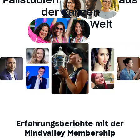
der ganzen
Reset
restore all settings to the default values
Done
Close Modal Dialog
Welt
End of dialog window.
Erfahrungsberichte mit der
Mindvalley Membership