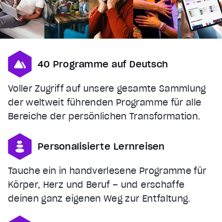
This is a modal window.
Beginning of dialog window. Escape will cancel and cl
Text
Color
Transparency
40 Programme auf Deutsch
Background
Color
Transparency
Voller Zugriff auf unsere gesamte Sammlung
Window
der weltweit führenden Programme für alle
Color
Transparency
Bereiche der persönlichen Transformation.
Font Size
Personalisierte Lernreisen
Text Edge Style
Tauche ein in handverlesene Programme für
Font Family
Körper, Herz und Beruf – und erschaffe
Reset
restore all settings to the default values
Done
deinen ganz eigenen Weg zur Entfaltung.
Close Modal Dialog
End of dialog window.