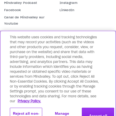
Mindvalley Podcast
Instagram
Facebook
LinkedIn
Canal de Mindvalley sur
Youtube
Nous contacter
This website uses cookies and tracking technologies
Service client
Nous contacter
that may record your activities (such as the videos
and other products you request, consider, view, or
Partenariats
Mindvalley pour les
purchase on the website) and share that data with
entreprises
third-party providers, including social media,
advertising, and analytics partners. This data may
Nos marques
include information which identifies you as having
requested or obtained specific video materials or
Lifebook
WILDFIT
services from Mindvalley. To opt out, click Reject All
Mindvalley Coach
Mindvalley Talks
Non-Essential Cookies. By clicking Accept All Cookies,
or by enabling tracking cookies through the Manage
Settings prompt, you consent to our use of these
technologies and data sharing. For more details, see
our
Privacy Policy.
Français (
FR
)
Reject all non-
Manage
Accept all