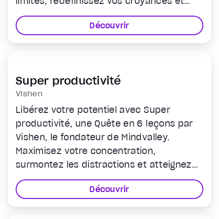
limites, redéfinissez vos croyances et
amorcez une croissance exponentielle
Découvrir
sans égale.
Super productivité
Vishen
Libérez votre potentiel avec Super
productivité, une Quête en 6 leçons par
Vishen, le fondateur de Mindvalley.
Maximisez votre concentration,
surmontez les distractions et atteignez
vos objectifs à la vitesse de l'éclair grâce
Découvrir
à des techniques simples. Transformez
votre productivité et votre réussite