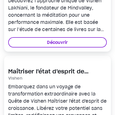
Découvrez l’approche unique de Vishen
Lakhiani, le fondateur de Mindvalley,
concernant la méditation pour une
performance maximale. Elle est basée
sur l’étude de centaines de livres sur la
croissance personnelle et sur les
Découvrir
dernières découvertes en matière de
science cognitive.
Maîtriser l'état d'esprit de
croissance
Vishen
Embarquez dans un voyage de
transformation extraordinaire avec la
Quête de Vishen Maîtriser l'état d'esprit de
croissance. Libérez votre potentiel sans