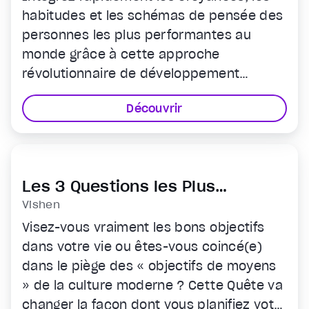
habitudes et les schémas de pensée des
personnes les plus performantes au
monde grâce à cette approche
révolutionnaire de développement
personnel proposée par Marisa Peer,
Découvrir
l'hypnothérapeuthe n°1 en Grande-
Bretagne.
Les 3 Questions les Plus
Importantes
Vishen
Visez-vous vraiment les bons objectifs
dans votre vie ou êtes-vous coincé(e)
dans le piège des « objectifs de moyens
» de la culture moderne ? Cette Quête va
changer la façon dont vous planifiez votre