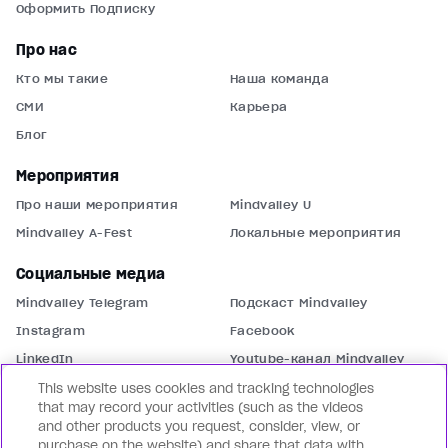
Оформить Подписку
Про нас
Кто мы такие
Наша команда
СМИ
Карьера
Блог
Мероприятия
Про наши мероприятия
Mindvalley U
Mindvalley A-Fest
Локальные мероприятия
Социальные медиа
Mindvalley Telegram
Подскаст Mindvalley
Instagram
Facebook
LinkedIn
Youtube-канал Mindvalley
This website uses cookies and tracking technologies
Связаться с нами
that may record your activities (such as the videos
and other products you request, consider, view, or
Поддержка
Связаться с нами
purchase on the website) and share that data with