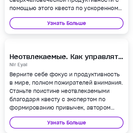
помощью этого квеста по ускоренному
обучению от Джима Квика.
Узнать Больше
Неотвлекаемые. Как управлять
своим вниманием
Nir Eyal
Верните себе фокус и продуктивность
в мире, полном пожирателей внимания.
Станьте поистине неотвлекаемыми
благодаря квесту с экспертом по
формированию привычек, автором
бестселлеров — Ниром Эялем.
Узнать Больше