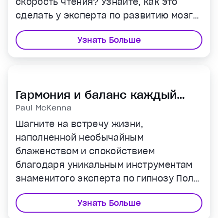
скорость чтения? Узнайте, как это
сделать у эксперта по развитию мозга
и памяти Джима Квика.
Узнать Больше
Гармония и баланс каждый
день
Paul McKenna
Шагните на встречу жизни,
наполненной необычайным
блаженством и спокойствием
благодаря уникальным инструментам
знаменитого эксперта по гипнозу Пола
МакКенны.
Узнать Больше