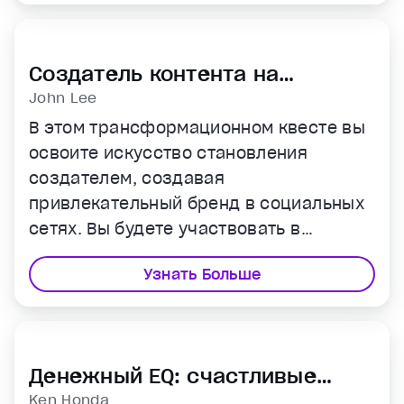
Создатель контента на
миллион
John Lee
В этом трансформационном квесте вы
освоите искусство становления
создателем, создавая
привлекательный бренд в социальных
сетях. Вы будете участвовать в
практических упражнениях, чтобы
Узнать Больше
раскрыть свой творческий потенциал и
построить аутентичный онлайн-образ.
Денежный EQ: счастливые
отношения с деньгами
Ken Honda