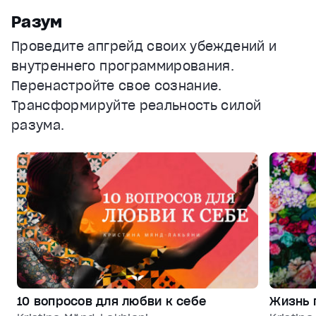
Разум
subtitles off
, selected
Проведите апгрейд своих убеждений и
Audio Track
внутреннего программирования.
Fullscreen
Перенастройте свое сознание.
This is a modal window.
Трансформируйте реальность силой
Beginning of dialog window. Escape will cancel and clos
разума.
Text
Color
Transparency
Background
Color
Transparency
Window
Color
Transparency
Font Size
Text Edge Style
10 вопросов для любви к себе
Жизнь 
Font Family