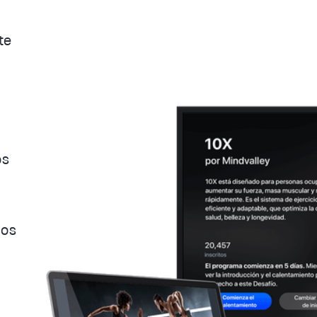
.
te
os
los