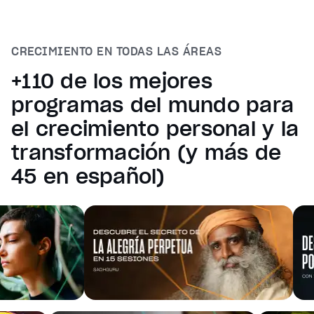
Reset
restore all settings to the default values
Done
Close Modal Dialog
CRECIMIENTO EN TODAS LAS ÁREAS
End of dialog window.
+110 de los mejores
programas del mundo para
el crecimiento personal y la
transformación (y más de
45 en español)