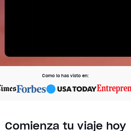
Como lo has visto en:
Comienza tu viaje hoy
Video Player is loading.