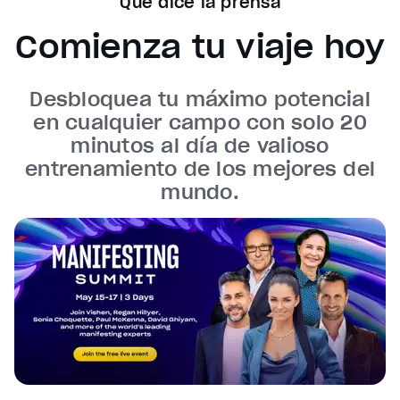
Qué dice la prensa
subtitles off
, selected
Comienza tu viaje hoy
Audio Track
Fullscreen
Desbloquea tu máximo potencial
This is a modal window.
en cualquier campo con solo 20
Beginning of dialog window. Escape will cancel and cl
minutos al día de valioso
entrenamiento de los mejores del
Text
mundo.
Color
Transparency
Background
Color
Transparency
Window
Color
Transparency
Font Size
Text Edge Style
Font Family