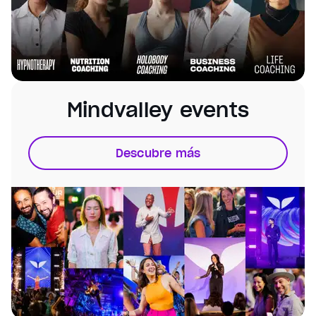
Color
Transparency
Window
Color
Transparency
Font Size
Text Edge Style
Mindvalley events
Font Family
Descubre más
Reset
restore all settings to the default values
Done
Close Modal Dialog
End of dialog window.