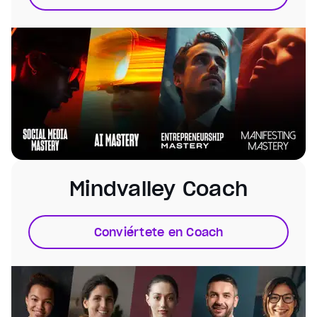
Playback Rate
Chapters
Chapters
Descriptions
descriptions off
, selected
Subtitles
subtitles settings
, opens subtitles settings dialog
subtitles off
, selected
Mindvalley Coach
Audio Track
Fullscreen
This is a modal window.
Conviértete en Coach
Beginning of dialog window. Escape will cancel and cl
Text
Color
Transparency
Background