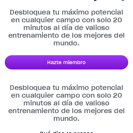
Unmute
Desbloquea tu máximo potencial
Current Time
0:35
en cualquier campo con solo 20
/
Duration
0:47
minutos al día de valioso
Loaded
:
100.00%
entrenamiento de los mejores del
Stream Type
LIVE
mundo.
Seek to live, currently behind live
LIVE
Remaining Time
0:12
Hazte miembro
1x
Playback Rate
Chapters
Desbloquea tu máximo potencial
Chapters
en cualquier campo con solo 20
minutos al día de valioso
Descriptions
descriptions off
, selected
entrenamiento de los mejores del
mundo.
Subtitles
subtitles settings
, opens subtitles settings dialog