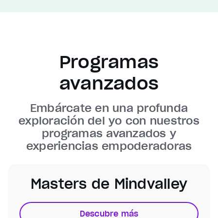
Programas
Video Player is loading.
Play Video
avanzados
Play
Unmute
Current Time
0:00
Embárcate en una profunda
/
exploración del yo con nuestros
Duration
7:39
programas avanzados y
Loaded
:
experiencias empoderadoras
2.86%
Stream Type
LIVE
Seek to live, currently behind live
LIVE
Masters de Mindvalley
Remaining Time
7:39
1x
Descubre más