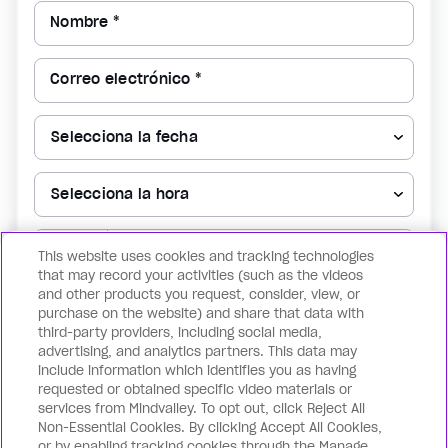
Nombre *
Correo electrónico *
▼
This website uses cookies and tracking technologies
that may record your activities (such as the videos
and other products you request, consider, view, or
Reservar mi lugar ahora
purchase on the website) and share that data with
third-party providers, including social media,
advertising, and analytics partners. This data may
Al registrarte para lo anterior, confirmas que estás de acuerdo con los
include information which identifies you as having
Términos de uso
y la
Política de privacidad
, además de recibir
requested or obtained specific video materials or
notificaciones para eventos futuros. Puedes retirar tu consentimiento en
services from Mindvalley. To opt out, click Reject All
cualquier momento cancelando la suscripción.
Non-Essential Cookies. By clicking Accept All Cookies,
or by enabling tracking cookies through the Manage