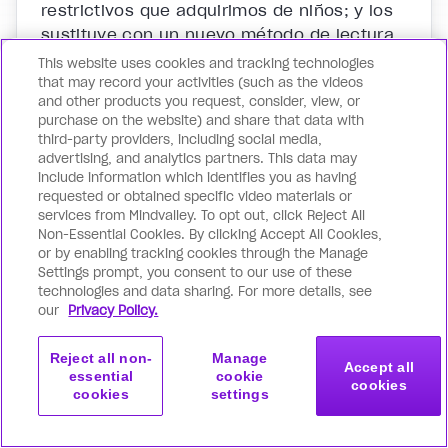
restrictivos que adquirimos de niños; y los
sustituye con un nuevo método de lectura
que te ayuda a absorber e internalizar
This website uses cookies and tracking technologies
palabras al doble de la velocidad.
that may record your activities (such as the videos
and other products you request, consider, view, or
purchase on the website) and share that data with
third-party providers, including social media,
advertising, and analytics partners. This data may
include information which identifies you as having
requested or obtained specific video materials or
El impacto de tu
services from Mindvalley. To opt out, click Reject All
Non-Essential Cookies. By clicking Accept All Cookies,
transformación integral
or by enabling tracking cookies through the Manage
Settings prompt, you consent to our use of these
Cuando empiezas a transformar cada área
technologies and data sharing. For more details, see
our
Privacy Policy.
de tu vida con Membresía Mindvalley
suceden cosas extraordinarias:
Reject all non-
Manage
Accept all
essential
cookie
cookies
Instantáneamente desarrollarás los
cookies
settings
Membresía Mindvalley
hábitos de las personas más
Reclama tu oferta
$100 de descuento
exitosas