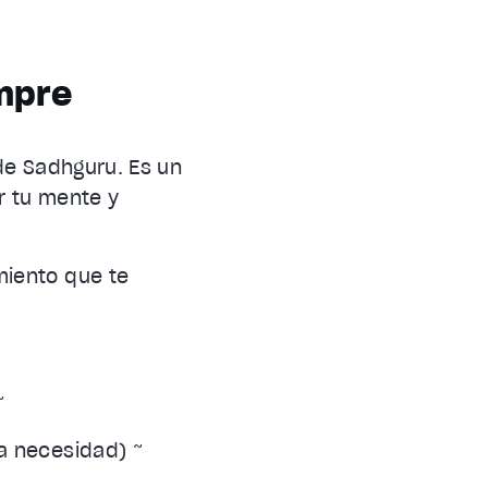
empre
 de Sadhguru. Es un
ar tu mente y
miento que te
~
na necesidad) ~