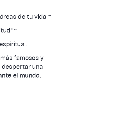
 áreas de tu vida ~
itud" ~
espiritual.
s más famosos y
a despertar una
ante el mundo.