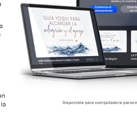
a
a
u
on
Disponible para computadora persona
 la