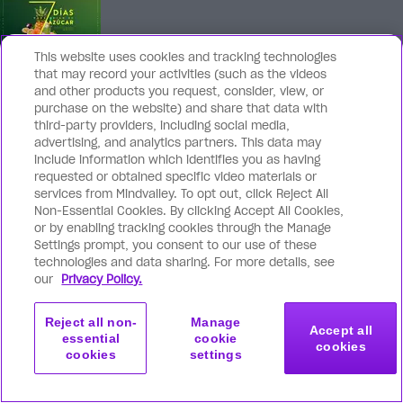
This website uses cookies and tracking technologies
that may record your activities (such as the videos
and other products you request, consider, view, or
purchase on the website) and share that data with
third-party providers, including social media,
advertising, and analytics partners. This data may
include information which identifies you as having
requested or obtained specific video materials or
services from Mindvalley. To opt out, click Reject All
Non-Essential Cookies. By clicking Accept All Cookies,
or by enabling tracking cookies through the Manage
Settings prompt, you consent to our use of these
En Mindvalley revolucionamos el camino
technologies and data sharing. For more details, see
hacia el crecimiento personal con lo más
our
Privacy Policy.
avanzado en diseño y tecnología del
Reject all non-
Manage
aprendizaje.
Accept all
essential
cookie
cookies
cookies
settings
La
Membresía Mindvalley
es nuestra mejor
Membresía Mindvalley
Reclama tu oferta
$100 de descuento
solución para un estilo de vida de