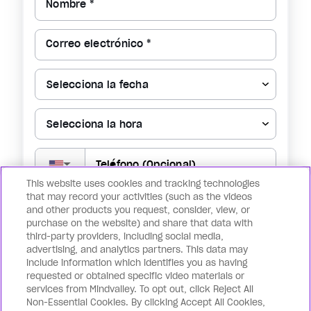
Nombre *
Correo electrónico *
▼
This website uses cookies and tracking technologies
that may record your activities (such as the videos
Reservar mi lugar ahora
and other products you request, consider, view, or
purchase on the website) and share that data with
third-party providers, including social media,
Al registrarte para lo anterior, confirmas que estás de acuerdo con
advertising, and analytics partners. This data may
los
Términos de uso
y la
Política de privacidad
, además de recibir
notificaciones para eventos futuros. Puedes retirar tu
include information which identifies you as having
consentimiento en cualquier momento cancelando la suscripción.
requested or obtained specific video materials or
services from Mindvalley. To opt out, click Reject All
Non-Essential Cookies. By clicking Accept All Cookies,