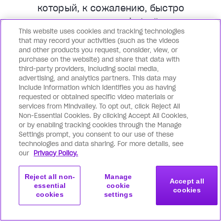
который, к сожалению, быстро
проходит. Подход Mindvalley
This website uses cookies and tracking technologies
отличается тем, что направлен на
that may record your activities (such as the videos
формирование постоянных
and other products you request, consider, view, or
purchase on the website) and share that data with
положительных привычек,
third-party providers, including social media,
убеждений и эмоциональных
advertising, and analytics partners. This data may
include information which identifies you as having
паттернов, благодаря которым
requested or obtained specific video materials or
пиковая производительность,
services from Mindvalley. To opt out, click Reject All
Non-Essential Cookies. By clicking Accept All Cookies,
безупречное здоровье, внутренняя
or by enabling tracking cookies through the Manage
гармония и безграничная радость
Settings prompt, you consent to our use of these
technologies and data sharing. For more details, see
становятся вашими постоянными
our
Privacy Policy.
спутниками и позволяют
беспрерывно меняться к лучшему.
Reject all non-
Manage
Accept all
essential
cookie
cookies
cookies
settings
Вы достигаете сверхчеловеческой
Начать
Присоединиться
производительности разума, тела
эту программу
и души