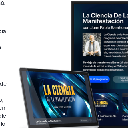
na.
a
cia
n
 de
s,
en
ble
lo