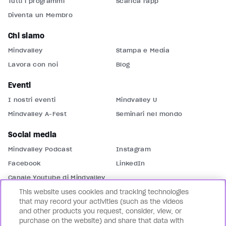
Tutti i programmi
Scarica l'app
Diventa un Membro
Chi siamo
Mindvalley
Stampa e Media
Lavora con noi
Blog
Eventi
I nostri eventi
Mindvalley U
Mindvalley A-Fest
Seminari nel mondo
Social media
Mindvalley Podcast
Instagram
Facebook
LinkedIn
Canale Youtube di Mindvalley
This website uses cookies and tracking technologies
Contattaci
that may record your activities (such as the videos
and other products you request, consider, view, or
Assistenza
Contattaci
purchase on the website) and share that data with