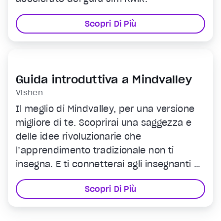
Scopri Di Più
Guida introduttiva a Mindvalley
Vishen
Il meglio di Mindvalley, per una versione
migliore di te. Scoprirai una saggezza e
delle idee rivoluzionarie che
l’apprendimento tradizionale non ti
insegna. E ti connetterai agli insegnanti e
alla Community migliori del mondo. Tutto
Scopri Di Più
questo attraverso un’unica innovativa
piattaforma di apprendimento online.