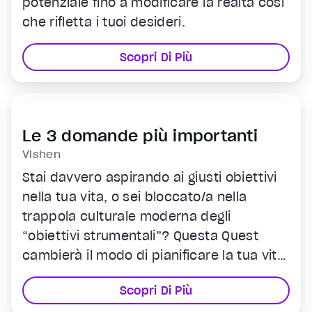
potenziale fino a modificare la realtà così
che rifletta i tuoi desideri.
Scopri Di Più
Le 3 domande più importanti
Vishen
Stai davvero aspirando ai giusti obiettivi
nella tua vita, o sei bloccato/a nella
trappola culturale moderna degli
“obiettivi strumentali”? Questa Quest
cambierà il modo di pianificare la tua vita
e raggiungere gli obiettivi. Ti permetterà
Scopri Di Più
di vedere la tua carriera, la tua vocazione