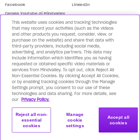
Facebook
LinkedIn
Canale Youtube di Mindvalley
This website uses cookies and tracking technologies
Contattaci
that may record your activities (such as the videos
and other products you request, consider, view, or
Assistenza
Contattaci
purchase on the website) and share that data with
Partnership
Mindvalley per le aziende
third-party providers, including social media,
advertising, and analytics partners. This data may
I nostri brand
include information which identifies you as having
requested or obtained specific video materials or
Lifebook
WILDFIT
services from Mindvalley. To opt out, click Reject All
Mindvalley Coach
Mindvalley Talks
Non-Essential Cookies. By clicking Accept All Cookies,
or by enabling tracking cookies through the Manage
Settings prompt, you consent to our use of these
technologies and data sharing. For more details, see
our
Privacy Policy.
Italiano (
IT
)
Reject all non-
Manage
Accept all
essential
cookie
© 2026 Mindvalley, Inc.
cookies
cookies
settings
Termini e condizioni
Privacy